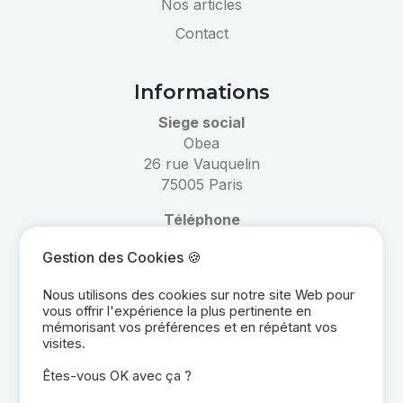
Nos articles
Contact
Informations
Siege social
Obea
26 rue Vauquelin
75005 Paris
Téléphone
01 40 53 47 00
Gestion des Cookies 🍪
Email
Nous utilisons des cookies sur notre site Web pour
informations@obea.fr
vous offrir l'expérience la plus pertinente en
mémorisant vos préférences et en répétant vos
visites.
Réseaux
Êtes-vous OK avec ça ?