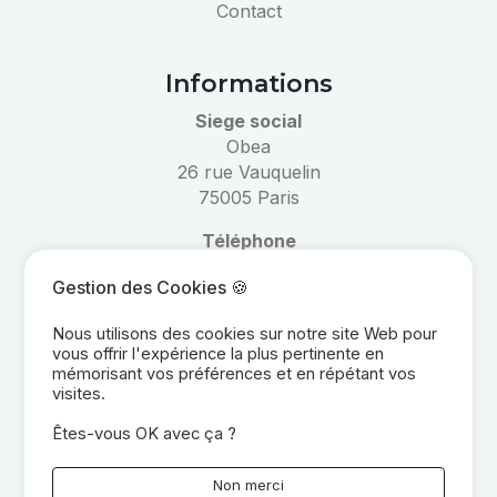
Contact
Informations
Siege social
Obea
26 rue Vauquelin
75005 Paris
Téléphone
01 40 53 47 00
Gestion des Cookies 🍪
Email
Nous utilisons des cookies sur notre site Web pour
informations@obea.fr
vous offrir l'expérience la plus pertinente en
mémorisant vos préférences et en répétant vos
visites.
Réseaux
Êtes-vous OK avec ça ?
Non merci
Légal