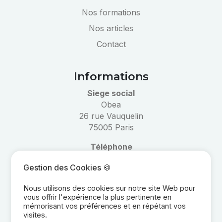
Nos formations
Nos articles
Contact
Informations
Siege social
Obea
26 rue Vauquelin
75005 Paris
Téléphone
01 40 53 47 00
Gestion des Cookies 🍪
Email
Nous utilisons des cookies sur notre site Web pour
informations@obea.fr
vous offrir l'expérience la plus pertinente en
mémorisant vos préférences et en répétant vos
visites.
Réseaux